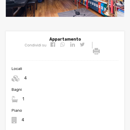
Appartamento
|
Condividi su
Locali
4
Bagni
1
Piano
4