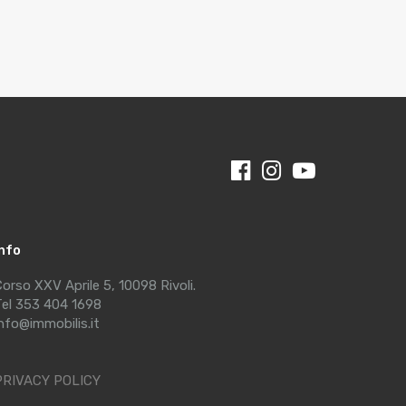
Info
orso XXV Aprile 5, 10098 Rivoli.
el 353 404 1698
nfo@immobilis.it
PRIVACY POLICY