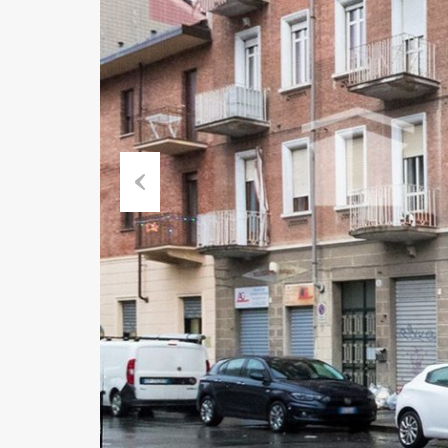
Previ
ous