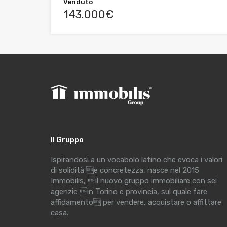
Venduto
143.000€
Il Gruppo
Ispirandosi a un vocabolo latino che evoca i valori
di solidità e concretezza, nasce nel 2015
Immobilis, il nuovo gruppo immobiliare con sei
agenzie in Torino e provincia, sul quale fare
affidamento per vendere, acquistare o affittare
casa.