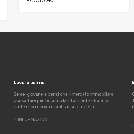
90.000€
Lavora con noi
Se sei giovane e pensi che il mercato immobiliare
C
possa fare per te compila il form ed entra a far
T
parte di un nuovo e ambizioso progetto
i
+ INFORMAZIONI