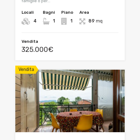
famiglie o per…
Locali
Bagni
Piano
Area
4
1
1
89
mq
Vendita
325.000€
Vendita