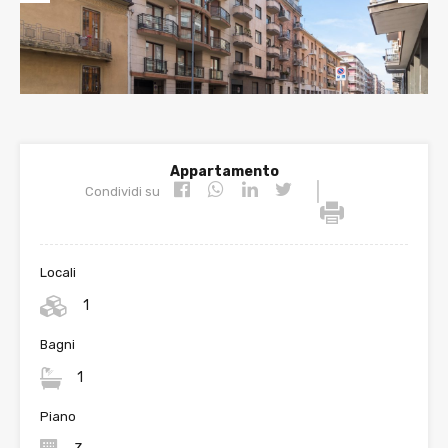
Prev
Nex
ious
t
Appartamento
|
Condividi su
Locali
1
Bagni
1
Piano