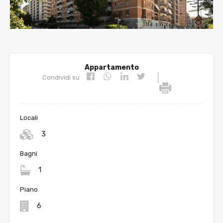
Appartamento
|
Condividi su
Locali
3
Bagni
1
Piano
6