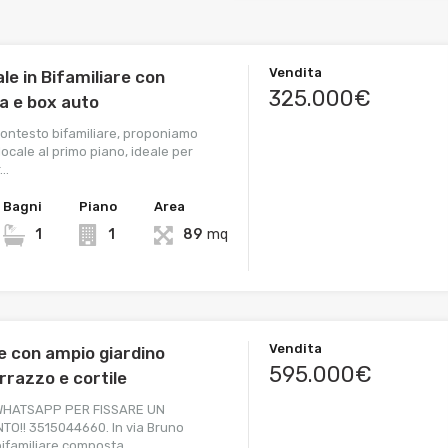
Vendita
le in Bifamiliare con
325.000€
a e box auto
 contesto bifamiliare, proponiamo
ocale al primo piano, ideale per
r…
Bagni
Piano
Area
1
1
89
mq
Vendita
e con ampio giardino
595.000€
rrazzo e cortile
 WHATSAPP PER FISSARE UN
!! 3515044660. In via Bruno
bifamiliare composta…