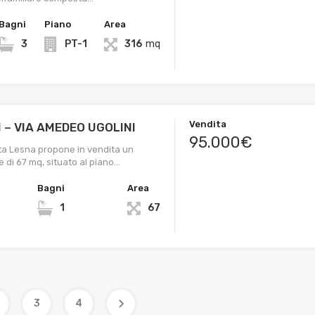
Bagni
Piano
Area
3
PT-1
316
mq
Vendita
I – VIA AMEDEO UGOLINI
95.000€
ta Lesna propone in vendita un
e di 67 mq, situato al piano…
Bagni
Area
1
67
3
4