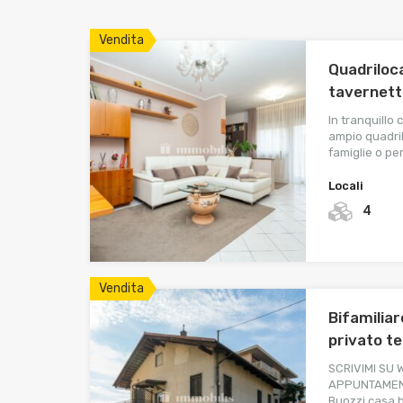
Vendita
Quadriloca
tavernett
In tranquillo
ampio quadril
famiglie o pe
Locali
4
Vendita
Bifamiliar
privato te
SCRIVIMI SU
APPUNTAMENTO
Buozzi casa 