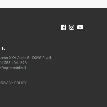
Info
orso XXV Aprile 5, 10098 Rivoli.
el 353 404 1698
nfo@immobilis.it
PRIVACY POLICY