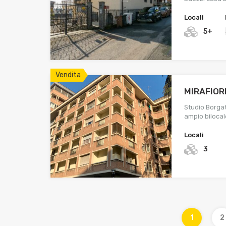
Locali
5+
Vendita
MIRAFIOR
Studio Borga
ampio bilocal
Locali
3
1
2