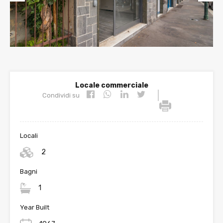
Prev
Nex
ious
t
Locale commerciale
|
Condividi su
Locali
2
Bagni
1
Year Built