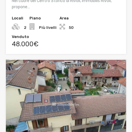
Nel cuore del Centro Storico di Rivoli, Immobilis Rivoli,
propone…
Locali
Piano
Area
2
Più livelli
50
Venduto
48.000€