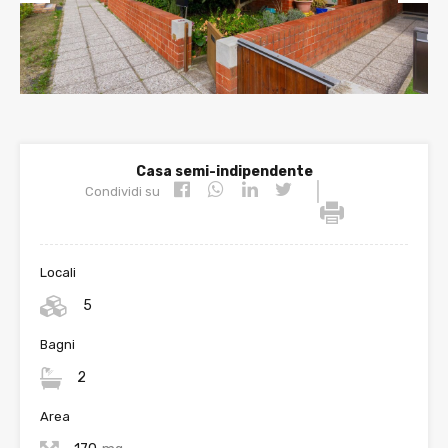
Prev
Nex
ious
t
Casa semi-indipendente
|
Condividi su
Locali
5
Bagni
2
Area