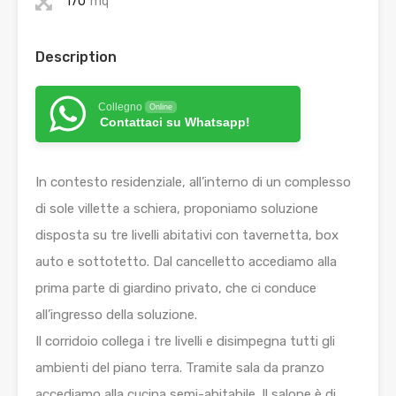
170
mq
Description
Collegno
Online
Contattaci su Whatsapp!
In contesto residenziale, all’interno di un complesso
di sole villette a schiera, proponiamo soluzione
disposta su tre livelli abitativi con tavernetta, box
auto e sottotetto. Dal cancelletto accediamo alla
prima parte di giardino privato, che ci conduce
all’ingresso della soluzione.
Il corridoio collega i tre livelli e disimpegna tutti gli
ambienti del piano terra. Tramite sala da pranzo
accediamo alla cucina semi-abitabile. Il salone è di