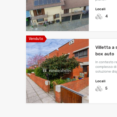
Locali
4
Venduto
Villetta a
box auto
In contesto re
complesso di 
soluzione di
Locali
5