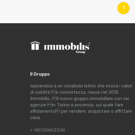
1
Il Gruppo
Ispirandosi a un vocabolo latino che evoca i valori
di solidità e concretezza, nasce nel 2015
Immobilis, il nuovo gruppo immobiliare con sei
agenzie in Torino e provincia, sul quale fare
affidamento per vendere, acquistare o affittare
casa.
+ INFORMAZIONI