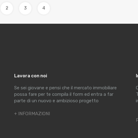
2
3
4
Lavora con noi
Se sei giovane e pensi che il mercato immobiliare
C
possa fare per te compila il form ed entra a far
T
parte di un nuovo e ambizioso progetto
i
+ INFORMAZIONI