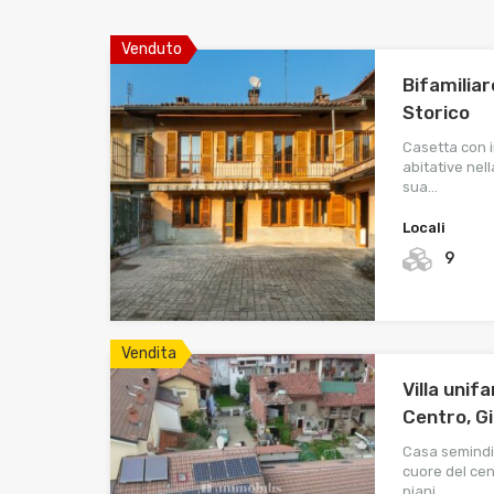
Venduto
Bifamiliar
Storico
Casetta con 
abitative nel
sua…
Locali
9
Vendita
Villa unif
Centro, G
Casa semindi
cuore del cen
piani,…