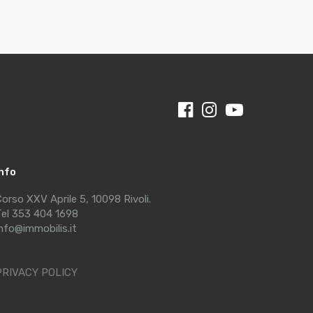
Info
orso XXV Aprile 5, 10098 Rivoli.
el 353 404 1698
nfo@immobilis.it
PRIVACY POLICY