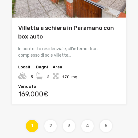
Villetta a schiera in Paramano con
box auto
In contesto residenziale, all’interno di un
complesso di sole villette…
Locali
Bagni
Area
5
2
170
mq
Venduto
169.000€
1
2
3
4
5