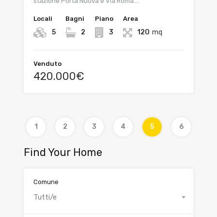
stazione Porta Nuova e Via Roma.…
Locali
Bagni
Piano
Area
5
2
3
120
mq
Venduto
420.000€
1
2
3
4
5
6
Find Your Home
Comune
Tutti/e