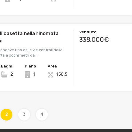
Venduto
di casetta nella rinomata
338.000€
ta
Condove una delle vie centrali della
ta a pochi metri dal…
Bagni
Piano
Area
2
1
150,5
2
3
4