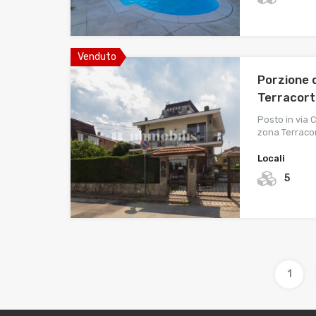
Venduto
Porzione 
Terracor
Posto in via 
zona Terracor
Locali
5
1