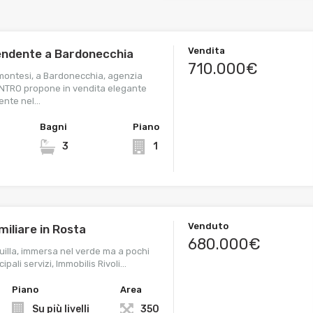
Vendita
ipendente a Bardonecchia
710.000€
emontesi, a Bardonecchia, agenzia
NTRO propone in vendita elegante
dente nel…
Bagni
Piano
3
1
Venduto
amiliare in Rosta
680.000€
uilla, immersa nel verde ma a pochi
cipali servizi, Immobilis Rivoli…
Piano
Area
Su più livelli
350