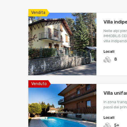
Vendita
Villa ind
Nelle alpi pi
IMMOBILIS CE
villa indipen
Locali
8
Venduto
Villa unif
In zona tranq
passi dai prin
Locali
5+