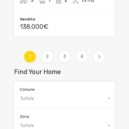
3
1
2
73
mq
Vendita
138.000€
1
2
3
4
Find Your Home
Comune
Tutti/e
Zona
Tutti/e