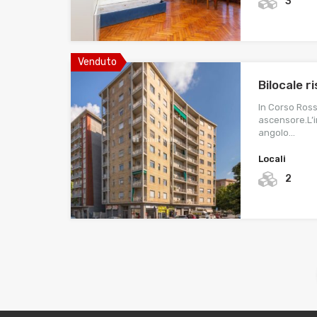
3
Venduto
Bilocale 
In Corso Ross
ascensore.L’i
angolo…
Locali
2