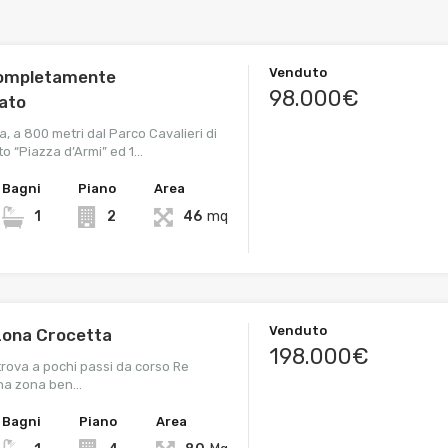
Venduto
completamente
98.000€
rato
, a 800 metri dal Parco Cavalieri di
to “Piazza d’Armi” ed 1…
Bagni
Piano
Area
1
2
46
mq
Venduto
 zona Crocetta
198.000€
 trova a pochi passi da corso Re
na zona ben…
Bagni
Piano
Area