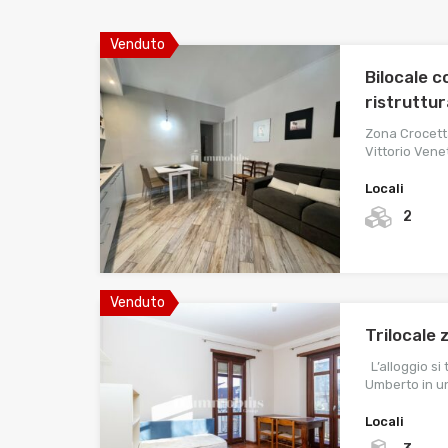
Venduto
Bilocale 
ristruttu
Zona Crocetta
Vittorio Vene
Locali
2
Venduto
Trilocale
L’alloggio si
Umberto in u
Locali