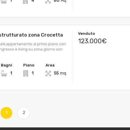
1
4
80
Mq
Venduto
ristrutturato zona Crocetta
123.000€
elli,appartamento al primo piano con
ngresso è living su zona giorno con
Bagni
Piano
Area
1
1
55
mq
1
2