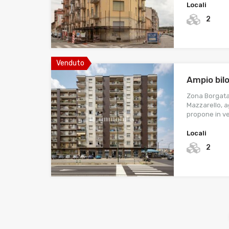
Locali
2
Venduto
Ampio bil
Zona Borgata
Mazzarello, 
propone in v
Locali
2