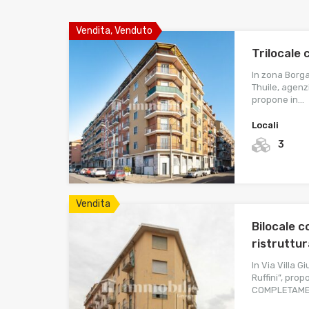
Vendita, Venduto
Trilocale 
In zona Borga
Thuile, agen
propone in…
Locali
3
Vendita
Bilocale 
ristruttu
In Via Villa G
Ruffini”, pr
COMPLETAMEN