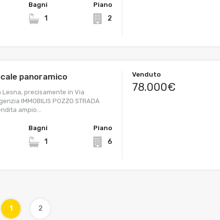
Bagni
Piano
1
2
Venduto
ocale panoramico
78.000€
 Lesna, precisamente in Via
agenzia IMMOBILIS POZZO STRADA
endita ampio…
Bagni
Piano
1
6
1
2