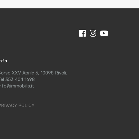
Info
orso XXV Aprile 5, 10098 Rivoli.
el 353 404 1698
nfo@immobilis.it
PRIVACY POLICY