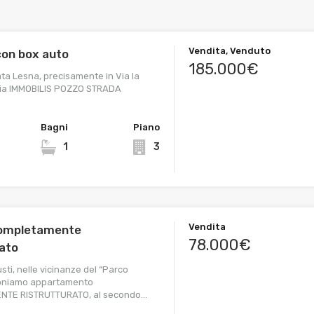
Vendita, Venduto
con box auto
185.000€
ta Lesna, precisamente in Via la
zia IMMOBILIS POZZO STRADA
Bagni
Piano
1
3
Vendita
completamente
78.000€
rato
iusti, nelle vicinanze del “Parco
oponiamo appartamento
TE RISTRUTTURATO, al secondo…