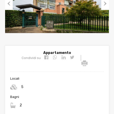
Prev
Nex
ious
t
Appartamento
|
Condividi su
Locali
5
Bagni
2