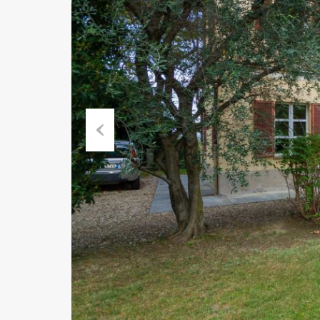
Previ
ous