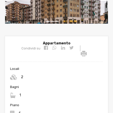
Prev
Nex
ious
t
Appartamento
|
Condividi su
Locali
2
Bagni
1
Piano