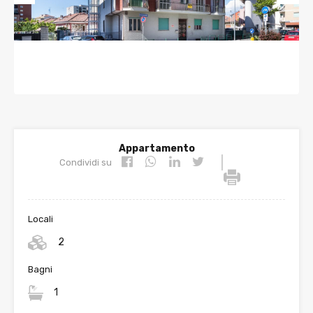
Prev
Nex
ious
t
Appartamento
|
Condividi su
Locali
2
Bagni
1