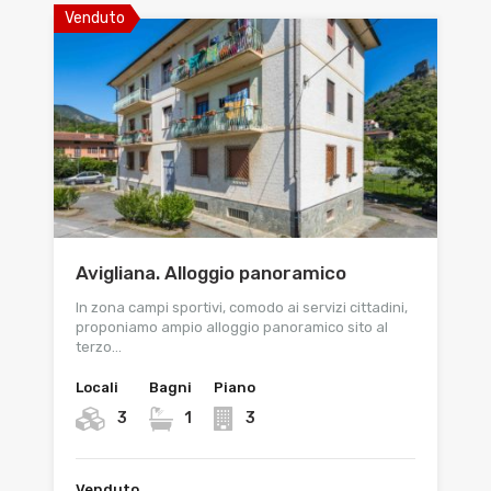
Venduto
Avigliana. Alloggio panoramico
In zona campi sportivi, comodo ai servizi cittadini,
proponiamo ampio alloggio panoramico sito al
terzo…
Locali
Bagni
Piano
3
1
3
Venduto