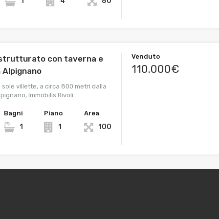
1
4
80
Venduto
istrutturato con taverna e
110.000€
n Alpignano
 sole villette, a circa 800 metri dalla
lpignano, Immobilis Rivoli…
Bagni
Piano
Area
1
1
100