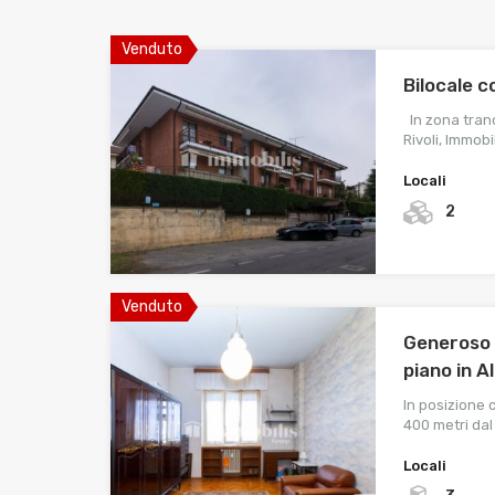
Venduto
Bilocale c
In zona tranq
Rivoli, Immobi
Locali
2
Venduto
Generoso t
piano in A
In posizione c
400 metri dal
Locali