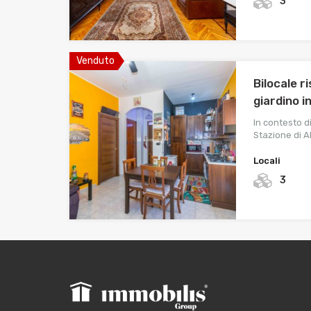
3
Venduto
Bilocale r
giardino i
In contesto di
Stazione di A
Locali
3