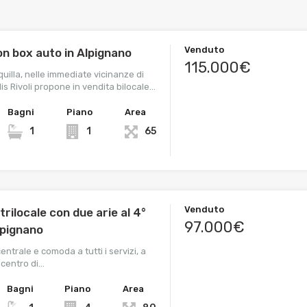
Venduto
on box auto in Alpignano
115.000€
uilla, nelle immediate vicinanze di
lis Rivoli propone in vendita bilocale…
Bagni
Piano
Area
1
1
65
Venduto
rilocale con due arie al 4°
97.000€
lpignano
entrale e comoda a tutti i servizi, a
 centro di…
Bagni
Piano
Area