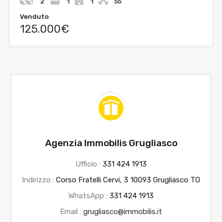
2
1
1
55
Venduto
125.000€
Agenzia Immobilis Grugliasco
Ufficio :
331 424 1913
Indirizzo :
Corso Fratelli Cervi, 3 10093 Grugliasco TO
WhatsApp :
331 424 1913
Email :
grugliasco@immobilis.it