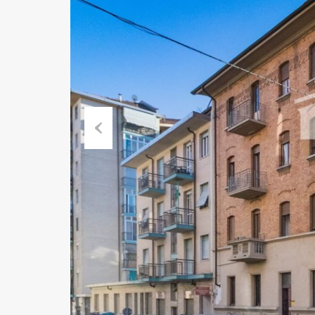
Previ
ous