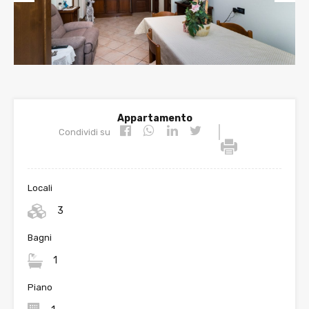
Prev
Nex
ious
t
Appartamento
|
Condividi su
Locali
3
Bagni
1
Piano