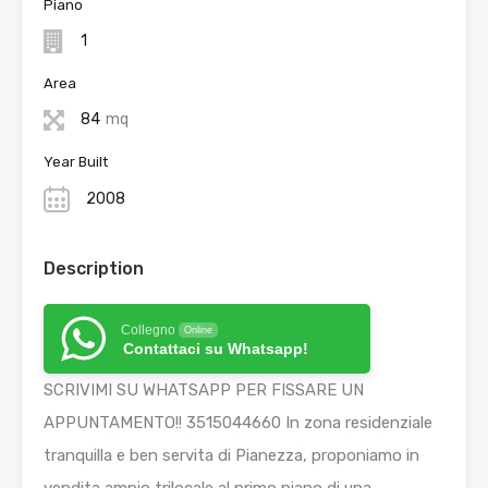
Piano
1
Area
84
mq
Year Built
2008
Description
Collegno
Online
Contattaci su Whatsapp!
SCRIVIMI SU WHATSAPP PER FISSARE UN
APPUNTAMENTO!! 3515044660 In zona residenziale
tranquilla e ben servita di Pianezza, proponiamo in
vendita ampio trilocale al primo piano di una