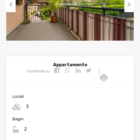
Prev
Nex
ious
t
Appartamento
|
Condividi su
Locali
3
Bagni
2