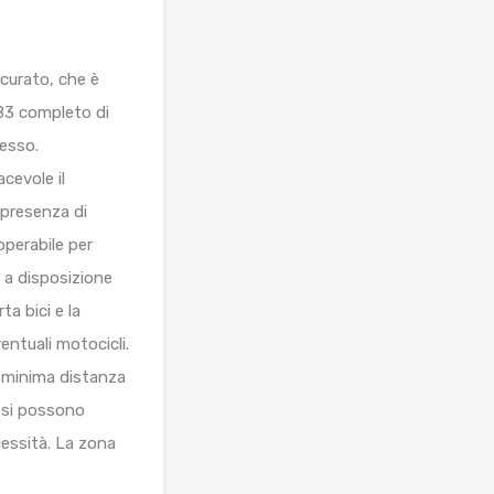
 curato, che è
983 completo di
esso.
cevole il
a presenza di
operabile per
e a disposizione
ta bici e la
entuali motocicli.
a minima distanza
e si possono
cessità. La zona