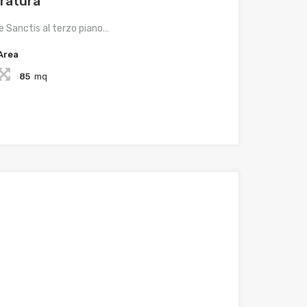
tratura
e Sanctis al terzo piano…
Area
85
mq