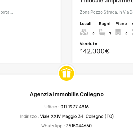
Trilocale ampia me
 posta,…
Zona Pozzo Strada, in Via D
Locali
Bagni
Piano
3
1
3
Venduto
142.000€
Agenzia Immobilis Collegno
Ufficio :
011 1977 4816
Indirizzo :
Viale XXIV Maggio 34, Collegno (TO)
WhatsApp :
3515044660