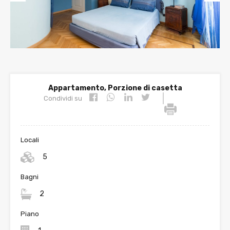
Prev
Nex
ious
t
Appartamento, Porzione di casetta
|
Condividi su
Locali
5
Bagni
2
Piano