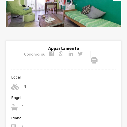
Prev
Nex
ious
t
Appartamento
|
Condividi su
Locali
4
Bagni
1
Piano