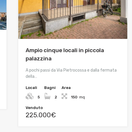
Ampio cinque locali in piccola
palazzina
A pochi passi da Via Pietrocossa e dalla fermata
della…
Locali
Bagni
Area
5
2
150
mq
Venduto
225.000€