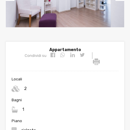
Prev
Nex
ious
t
Appartamento
|
Condividi su
Locali
2
Bagni
1
Piano