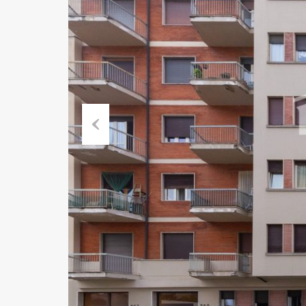
Previ
ous