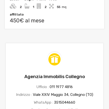
2
1
2
55
mq
affittato
450€ al mese
Agenzia Immobilis Collegno
Ufficio :
011 1977 4816
Indirizzo :
Viale XXIV Maggio 34, Collegno (TO)
WhatsApp :
3515044660