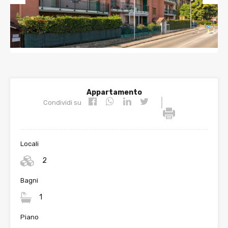
Prev
Nex
ious
t
Appartamento
|
Condividi su
Locali
2
Bagni
1
Piano