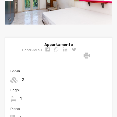
Prev
Nex
ious
t
Appartamento
|
Condividi su
Locali
2
Bagni
1
Piano