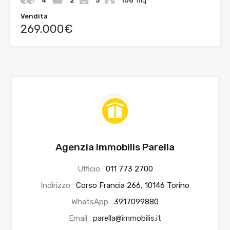
4
2
5
106
mq
Vendita
269.000€
Agenzia Immobilis Parella
Ufficio :
011 773 2700
Indirizzo :
Corso Francia 266, 10146 Torino
WhatsApp :
3917099880
Email :
parella@immobilis.it