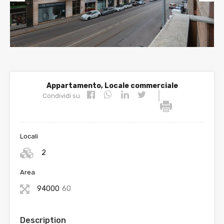
Prev
Nex
ious
t
Appartamento, Locale commerciale
|
Condividi su
Locali
2
Area
94000
60
Description