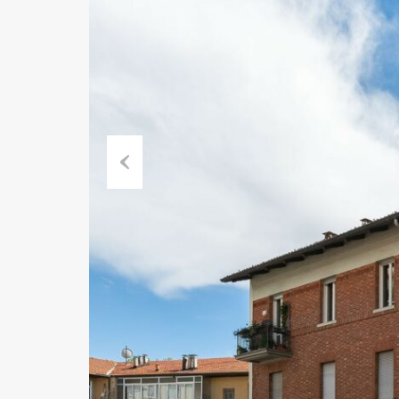
Previ
ous