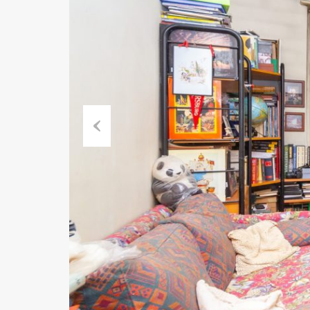
Previ
ous