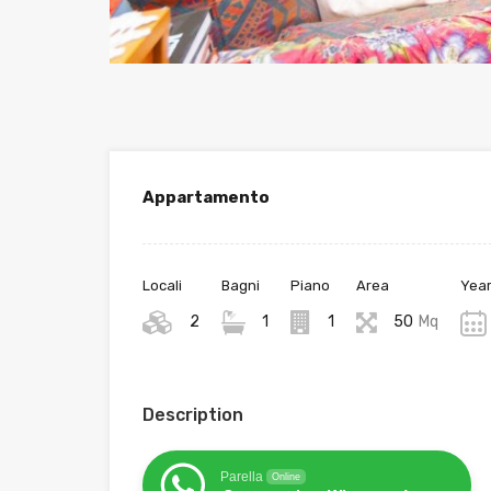
Appartamento
Locali
Bagni
Piano
Area
Year
2
1
1
50
Mq
Description
Parella
Online