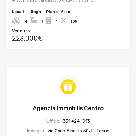
A pochi passi dal Castello di Rivoli, a soli 10…
Locali
Bagni
Piano
Area
4
1
1
105
Venduto
223.000€
Agenzia Immobilis Centro
Ufficio :
331 424 1913
Indirizzo :
via Carlo Alberto 30/E, Torino