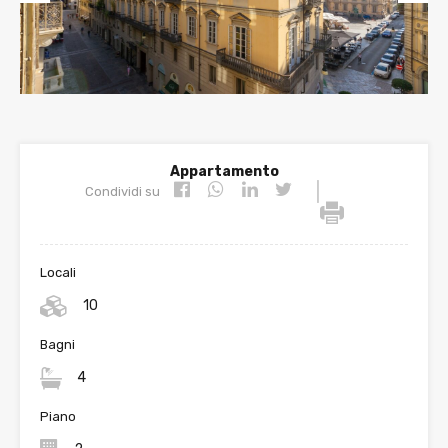
Prev
Nex
ious
t
Appartamento
|
Condividi su
Locali
10
Bagni
4
Piano