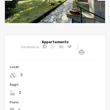
Prev
Nex
ious
t
Appartamento
|
Condividi su
Locali
5
Bagni
2
Piano