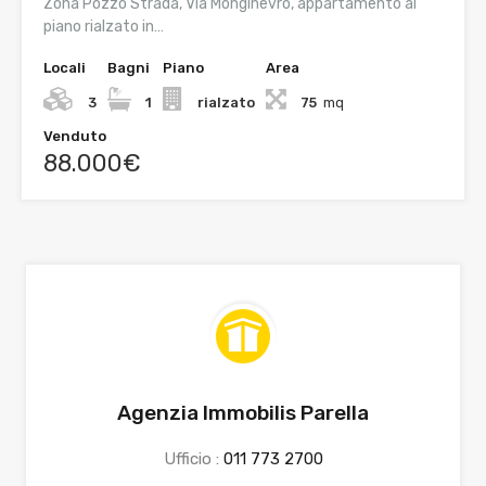
Zona Pozzo Strada, Via Monginevro, appartamento al
piano rialzato in…
Locali
Bagni
Piano
Area
3
1
rialzato
75
mq
Venduto
88.000€
Agenzia Immobilis Parella
Ufficio :
011 773 2700