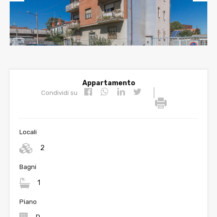
Prev
Nex
ious
t
Appartamento
|
Condividi su
Locali
2
Bagni
1
Piano