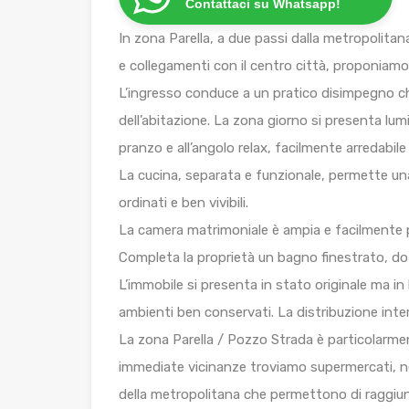
Contattaci su Whatsapp!
In zona Parella, a due passi dalla metropolitana
e collegamenti con il centro città, proponiamo 
L’ingresso conduce a un pratico disimpegno ch
dell’abitazione. La zona giorno si presenta lu
pranzo e all’angolo relax, facilmente arredabile
La cucina, separata e funzionale, permette un
ordinati e ben vivibili.
La camera matrimoniale è ampia e facilmente p
Completa la proprietà un bagno finestrato, dota
L’immobile si presenta in stato originale ma i
ambienti ben conservati. La distribuzione inte
La zona Parella / Pozzo Strada è particolarment
immediate vicinanze troviamo supermercati, neg
della metropolitana che permettono di raggiun