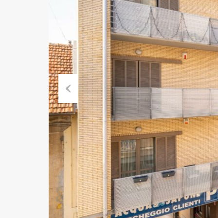
Previ
ous