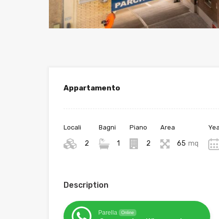
Appartamento
Locali
Bagni
Piano
Area
Yea
2
1
2
65
mq
Description
Parella
Online