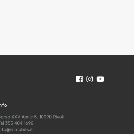
Info
orso XXV Aprile 5, 10098 Rivoli.
el 353 404 1698
nfo@immobilis.it