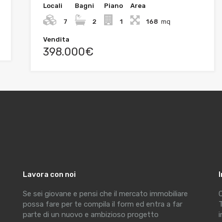
Locali
Bagni
Piano
Area
7
2
1
168
mq
Vendita
398.000€
Lavora con noi
Se sei giovane e pensi che il mercato immobiliare
C
possa fare per te compila il form ed entra a far
T
parte di un nuovo e ambizioso progetto
i