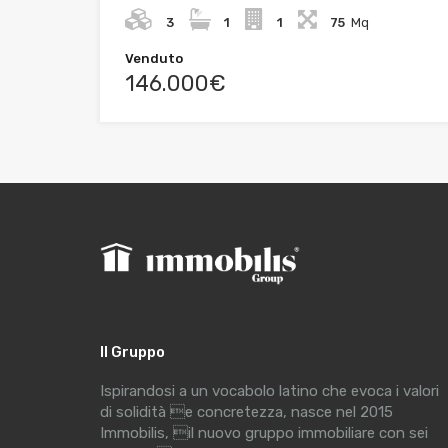
3
1
1
75
Mq
Venduto
146.000€
Il Gruppo
Ispirandosi a un vocabolo latino che evoca i valori
di solidità e concretezza, nasce nel 2015
Immobilis, il nuovo gruppo immobiliare con sei