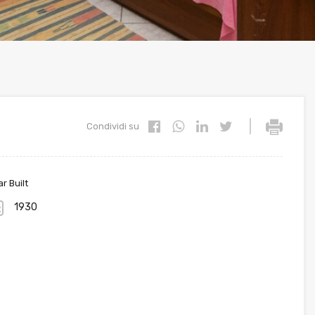
|
Condividi su
r Built
1930