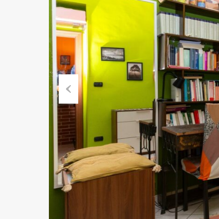
Previ
ous