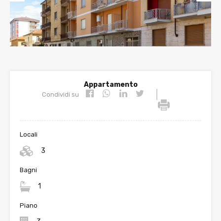
Prev
Nex
ious
t
Appartamento
|
Condividi su
Locali
3
Bagni
1
Piano