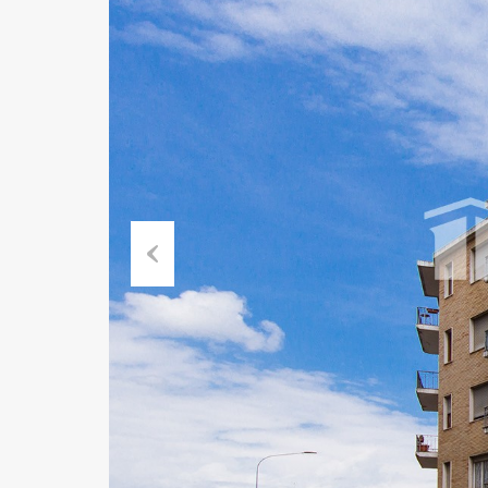
Previ
ous