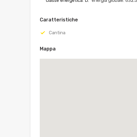
classe energetica: D:
energia globale: 632
Caratteristiche
Cantina
Mappa