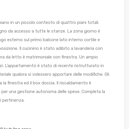
no in un piccolo contesto di quattro piani totali.
egno da accesso a tutte le stanze. La zona giorno è
ogo esterno sul primo balcone lato interno cortile e
sizione. Il cucinino è stato adibito a lavanderia con
mera da letto è matrimoniale con finestra. Un ampio
azi. L’appartamento è stato di recente ristrutturato in
eriale qualora si volessero apportare delle modifiche. Gli
a la finestra ed il box doccia. Il riscaldamento è
e per una gestione autonoma delle spese. Completa la
i pertinenza.