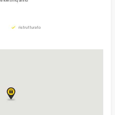
.58 kwh/mq anno
ristrutturato