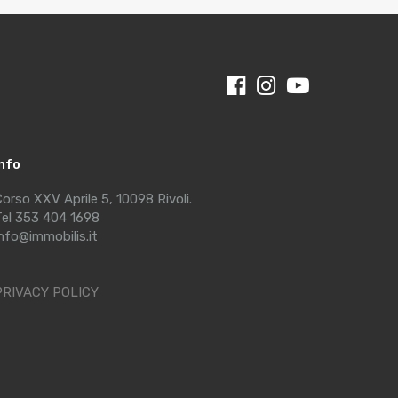
Info
orso XXV Aprile 5, 10098 Rivoli.
el 353 404 1698
nfo@immobilis.it
PRIVACY POLICY