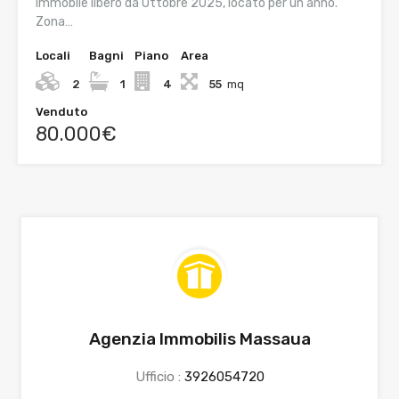
Immobile libero da Ottobre 2025, locato per un anno.
Zona…
Locali
Bagni
Piano
Area
2
1
4
55
mq
Venduto
80.000€
Agenzia Immobilis Massaua
Ufficio :
3926054720