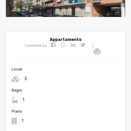
Appartamento
|
Condividi su
Locali
3
Bagni
1
Piano
1