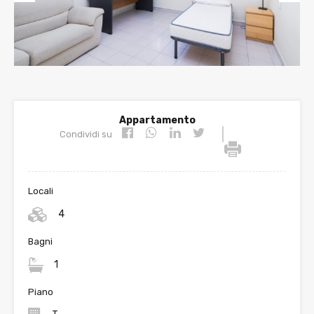
Prev
Nex
ious
t
Appartamento
|
Condividi su
Locali
4
Bagni
1
Piano