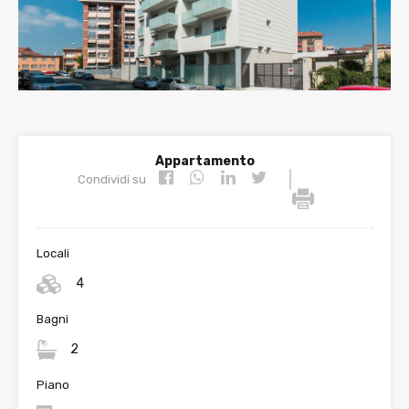
ious
t
Appartamento
|
Condividi su
Locali
4
Bagni
2
Piano