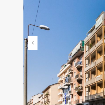
Previ
ous