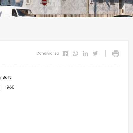
|
Condividi su
r Built
1960